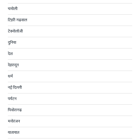
चमोली
टिहरी गढ़वाल
टेक्नोलॉजी
दुनिया
देश
देहरादून
धर्म
नई दिल्ली
पर्यटन
पिथोरागढ़
मनोरंजन
यातायात