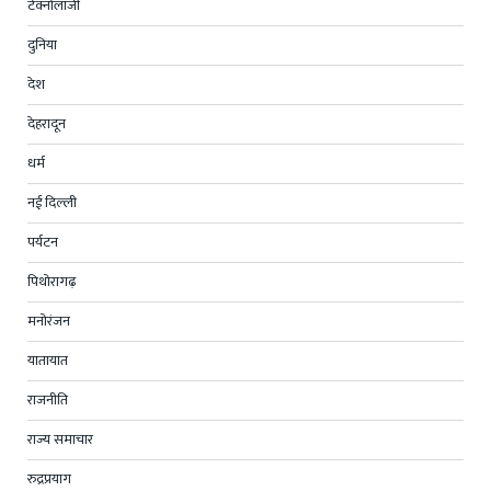
टेक्नोलॉजी
दुनिया
देश
देहरादून
धर्म
नई दिल्ली
पर्यटन
पिथोरागढ़
मनोरंजन
यातायात
राजनीति
राज्य समाचार
रुद्रप्रयाग