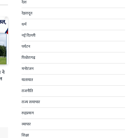
देश
देहरादून
धर्म
नई दिल्ली
पर्यटन
पिथोरागढ़
मनोरंजन
 ने
फल
यातायात
राजनीति
राज्य समाचार
रुद्रप्रयाग
व्यापार
शिक्षा