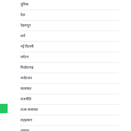
दुनिया
देश
देहरादून
धर्म
नई दिल्ली
पर्यटन
पिथोरागढ़
मनोरंजन
यातायात
राजनीति
राज्य समाचार
hatsApp
रुद्रप्रयाग
व्यापार