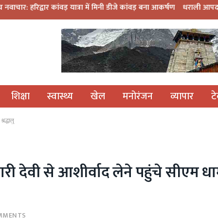
ड़ यात्रा में मिनी डीजे कांवड़ बना आकर्षण
धराली आपदा की पहली बरसी: कल्प केद
शिक्षा
स्वास्थ्य
खेल
मनोरंजन
व्यापार
ट
्रद्धालु
ारी देवी से आशीर्वाद लेने पहुंचे सीएम ध
MMENTS