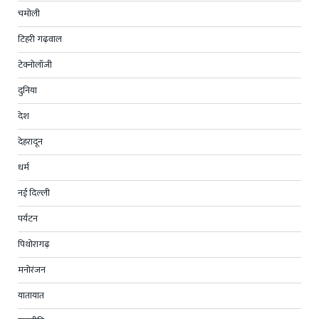
चमोली
टिहरी गढ़वाल
टेक्नोलॉजी
दुनिया
देश
देहरादून
धर्म
नई दिल्ली
पर्यटन
पिथोरागढ़
मनोरंजन
यातायात