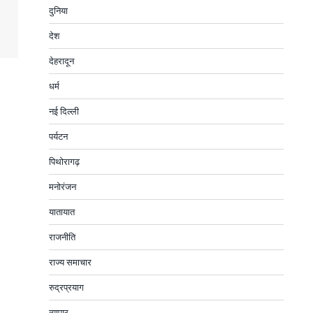
दुनिया
देश
देहरादून
धर्म
नई दिल्ली
पर्यटन
पिथोरागढ़
मनोरंजन
यातायात
राजनीति
राज्य समाचार
रुद्रप्रयाग
व्यापार