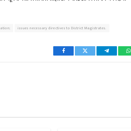
nation;
issues necessary directives to District Magistrates.
Facebook
Twitter
Telegram
W