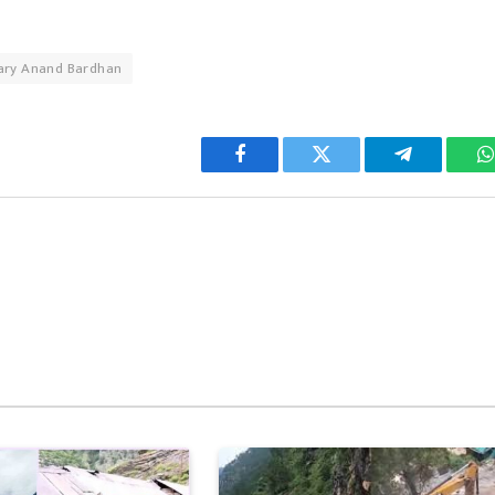
tary Anand Bardhan
Facebook
Twitter
Telegram
W