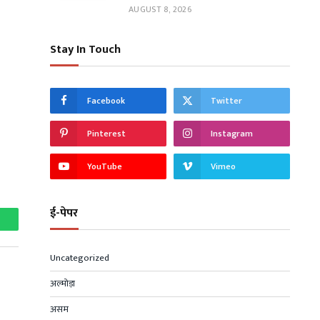
AUGUST 8, 2026
Stay In Touch
Facebook
Twitter
Pinterest
Instagram
YouTube
Vimeo
ई-पेपर
hatsApp
Uncategorized
अल्मोड़ा
असम