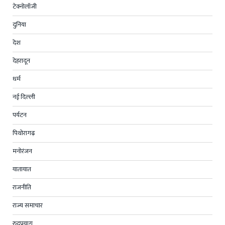
टेक्नोलॉजी
दुनिया
देश
देहरादून
धर्म
नई दिल्ली
पर्यटन
पिथोरागढ़
मनोरंजन
यातायात
राजनीति
राज्य समाचार
रुद्रप्रयाग