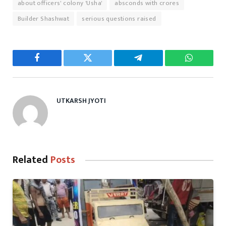
about officers' colony 'Usha'
absconds with crores
Builder Shashwat
serious questions raised
Facebook
Twitter
Telegram
WhatsAp
UTKARSH JYOTI
Related
Posts