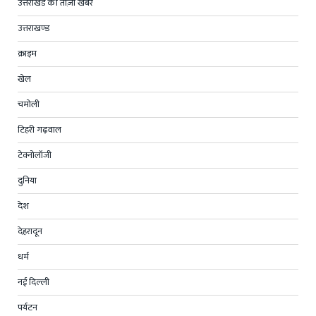
उत्तराखंड की ताज़ा खबर
उत्तराखण्ड
क्राइम
खेल
चमोली
टिहरी गढ़वाल
टेक्नोलॉजी
दुनिया
देश
देहरादून
धर्म
नई दिल्ली
पर्यटन