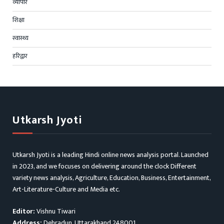
व्यापार
शिक्षा
स्वास्थ्य
हरिद्वार
Utkarsh Jyoti
Utkarsh Jyoti is a leading Hindi online news analysis portal. Launched
in 2023, and we focuses on delivering around the clock Different
variety news analysis, Agriculture, Education, Business, Entertainment,
Art-Literature-Culture and Media etc.
Editor:
Vishnu Tiwari
Address:
Dehradun, Uttarakhand 248001