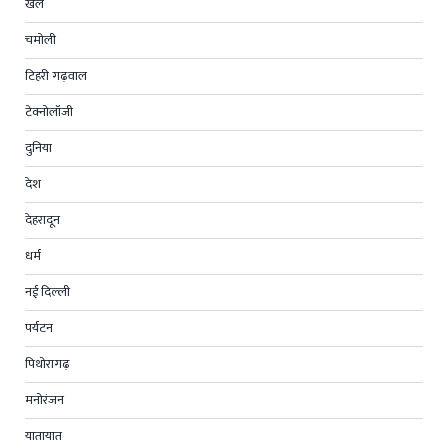
खेल
चमोली
टिहरी गढ़वाल
टेक्नोलॉजी
दुनिया
देश
देहरादून
धर्म
नई दिल्ली
पर्यटन
पिथोरागढ़
मनोरंजन
यातायात