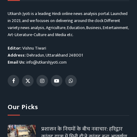
Utkarsh Jyoti is a leading Hindi online news analysis portal. Launched
in 2023, and we focuses on delivering around the clock Different
variety news analysis, Agriculture, Education, Business, Entertainment,
Art-Literature-Culture and Media etc.
Editor:
Vishnu Tiwari
Address:
Dehradun, Uttarakhand 248001
Email Us:
info@utkarshjyoti.com
Facebook
X
Instagram
YouTube
WhatsApp
(Twitter)
Our Picks
प्रशासन के नियमों के बीच नवाचार: हरिद्वार
कांवड़ यात्रा में मिनी डीजे कांवड़ बना आकर्षण