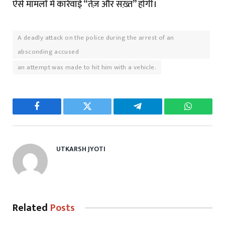
ऐसे मामलों में कार्रवाई “तेज़ और सख़्त” होगी।
A deadly attack on the police during the arrest of an
absconding accused
an attempt was made to hit him with a vehicle.
Facebook
Twitter
Telegram
WhatsAp
UTKARSH JYOTI
Related
Posts