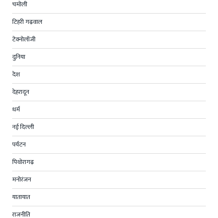
चमोली
टिहरी गढ़वाल
टेक्नोलॉजी
दुनिया
देश
देहरादून
धर्म
नई दिल्ली
पर्यटन
पिथोरागढ़
मनोरंजन
यातायात
राजनीति