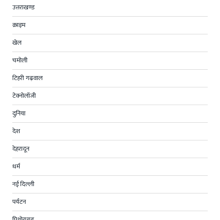
उत्तराखण्ड
क्राइम
खेल
चमोली
टिहरी गढ़वाल
टेक्नोलॉजी
दुनिया
देश
देहरादून
धर्म
नई दिल्ली
पर्यटन
पिथोरागढ़