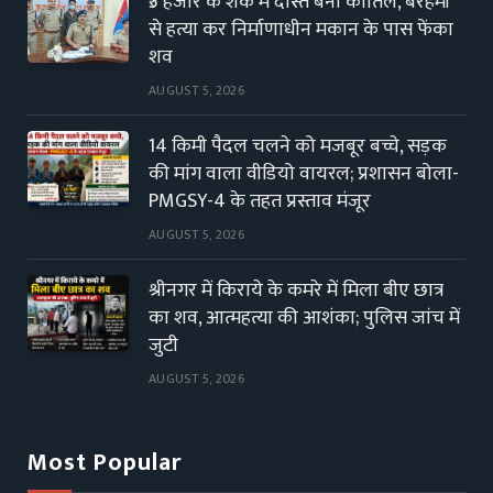
₹5 हजार के शक में दोस्त बना कातिल, बेरहमी
से हत्या कर निर्माणाधीन मकान के पास फेंका
शव
AUGUST 5, 2026
14 किमी पैदल चलने को मजबूर बच्चे, सड़क
की मांग वाला वीडियो वायरल; प्रशासन बोला-
PMGSY-4 के तहत प्रस्ताव मंजूर
AUGUST 5, 2026
श्रीनगर में किराये के कमरे में मिला बीए छात्र
का शव, आत्महत्या की आशंका; पुलिस जांच में
जुटी
AUGUST 5, 2026
Most Popular