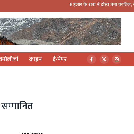
₹5 हजार के शक में दोस्त बना कातिल, बेरहमी से हत्या कर न
ेक्नोलॉजी
क्राइम
ई-पेपर
Facebook
X
Instagr
(Twitter)
े सम्मानित