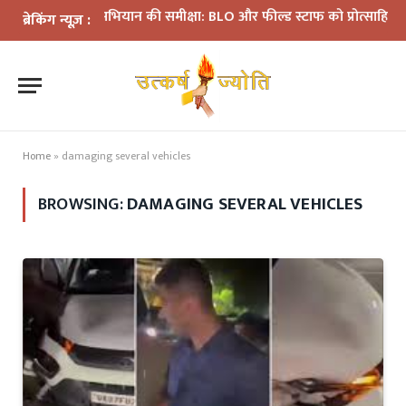
SIR अभियान की समीक्षा: BLO और फील्ड स्टाफ को प्रोत्साहित करें अधि
ब्रेकिंग न्यूज़ :
Home
»
damaging several vehicles
BROWSING:
DAMAGING SEVERAL VEHICLES