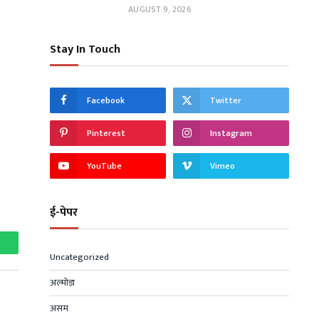
AUGUST 9, 2026
Stay In Touch
Facebook
Twitter
Pinterest
Instagram
YouTube
Vimeo
ई-पेपर
hatsApp
Uncategorized
अल्मोड़ा
असम