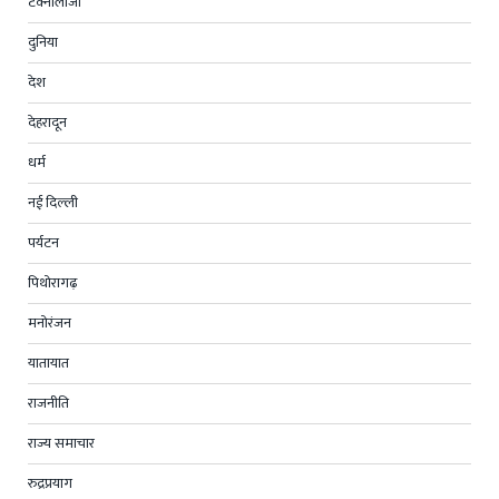
टेक्नोलॉजी
दुनिया
देश
देहरादून
धर्म
नई दिल्ली
पर्यटन
पिथोरागढ़
मनोरंजन
यातायात
राजनीति
राज्य समाचार
रुद्रप्रयाग