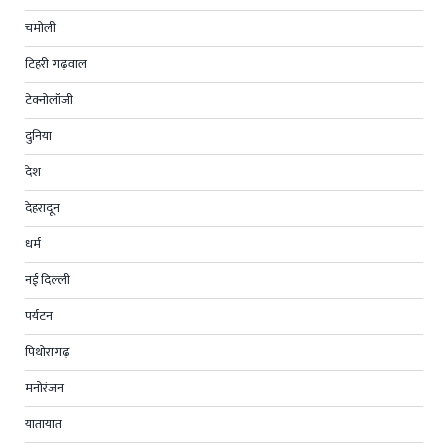
चमोली
टिहरी गढ़वाल
टेक्नोलॉजी
दुनिया
देश
देहरादून
धर्म
नई दिल्ली
पर्यटन
पिथोरागढ़
मनोरंजन
यातायात