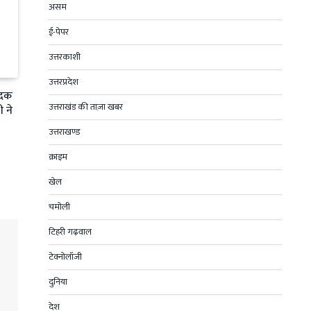
असम
ई-पेपर
उत्तरकाशी
उत्तरप्रदेश
पदक
उत्तराखंड की ताज़ा खबर
ी ने
उत्तराखण्ड
क्राइम
खेल
चमोली
टिहरी गढ़वाल
टेक्नोलॉजी
दुनिया
देश