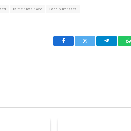
ted
in the state have
Land purchases
Facebook
Twitter
Telegram
W