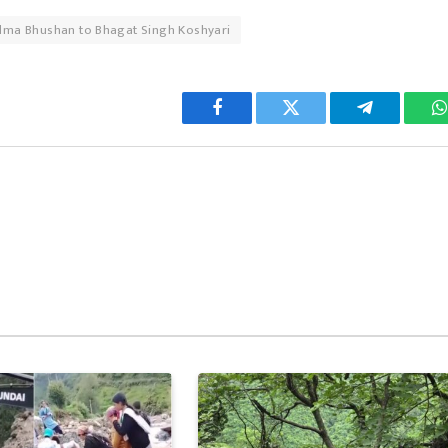
dma Bhushan to Bhagat Singh Koshyari
Facebook
Twitter
Telegram
W