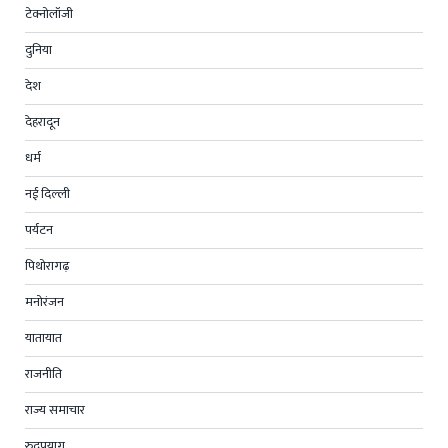
टेक्नोलॉजी
दुनिया
देश
देहरादून
धर्म
नई दिल्ली
पर्यटन
पिथोरागढ़
मनोरंजन
यातायात
राजनीति
राज्य समाचार
रुद्रप्रयाग