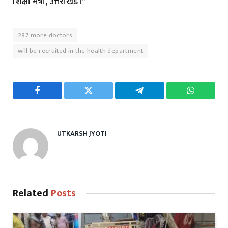
शिक्षा मंत्री, उत्तराखंड।*
287 more doctors
will be recruited in the health department
Facebook
Twitter
Telegram
WhatsAp
UTKARSH JYOTI
Related
Posts