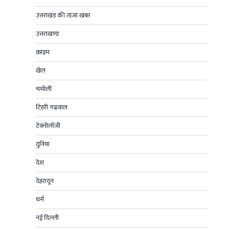
उत्तराखंड की ताज़ा खबर
उत्तराखण्ड
क्राइम
खेल
चमोली
टिहरी गढ़वाल
टेक्नोलॉजी
दुनिया
देश
देहरादून
धर्म
नई दिल्ली