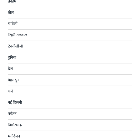
क्राइम
खेल
चमोली
टिहरी गढ़वाल
टेक्नोलॉजी
दुनिया
देश
देहरादून
धर्म
नई दिल्ली
पर्यटन
पिथोरागढ़
मनोरंजन