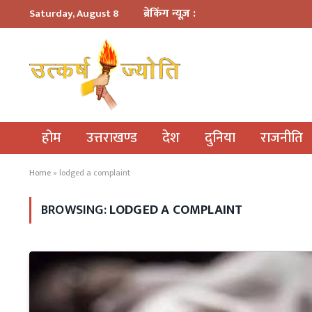
ब्रेकिंग न्यूज़ :
Saturday, August 8
होम
उत्तराखण्ड
देश
दुनिया
राजनीति
Home
»
lodged a complaint
BROWSING:
LODGED A COMPLAINT